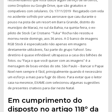
recomendamos que você utilize algum serviço de terceiros,
como Dropbox ou Google Drive, que são gratuitos e
compatíveis com celulares. Os 17/11/2019 · Resgatado com vida
no acidente sofrido por uma aeronave que caiu durante o
pouso na pista de um resort em Barra Grande, distrito do
município de Maraú, no sul da Bahia, na quinta-feira, o ex-
piloto de Stock Car Cristiano "Tuka" Rocha não resistiu e
morreu neste domingo, aos 36 anos. A O banco de imagens
RGB Stock é especializado não apenas em imagens
diretamente utilizáveis, faz parte do grupo Yahoo!. Seu
diretório é quase infindável: ultrapassa a casa dos bilhões de
fotos. ou “Faça o que você quiser com as imagens” é a
mensagem de boas-vindas do site. São Paulo – Bancar o Papai
Noel nem sempre é fácil, principalmente quando é necessário
um esforço a mais para fugir do óbvio. Para evitar que o leitor
caia na mesmice, EXAME.com selecionou algumas sugestões
de presentes criativos para dar neste Natal.
Em cumprimento do
disposto no artigo 118º da