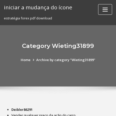
Skip
iniciar a mudança do ícone
to
content
estratégia forex pdf download
Category Wieting31899
Home
Archive by category "Wieting31899"
Deibler86291
Vender qualquer preço da ação do carro